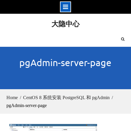
Skip
大隐中心
to
content
pgAdmin-server-page
Home
CentOS 8 系统安装 PostgreSQL 和 pgAdmin
pgAdmin-server-page