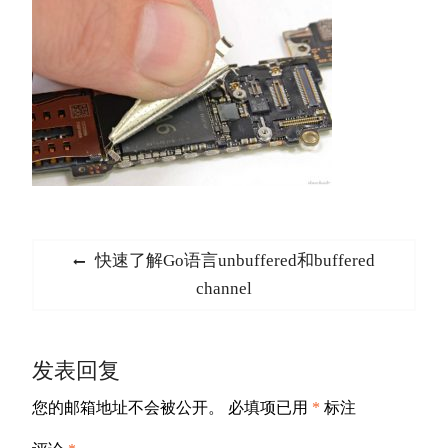
文
Previous
快速了解Go语言unbuffered和buffered
章
post:
channel
导
航
发表回复
您的邮箱地址不会被公开。
必填项已用
*
标注