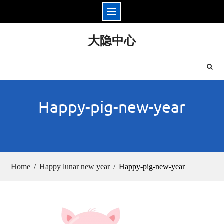
Skip
大隐中心
to
content
Happy-pig-new-year
Home
Happy lunar new year
Happy-pig-new-year