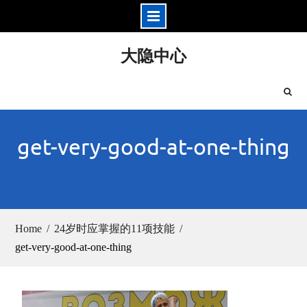
Skip
大隐中心
to
content
get-very-good-at-one-thing
Home
24岁时应掌握的11项技能
get-very-good-at-one-thing