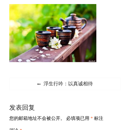
文
Previous
浮生行吟：以真诚相待
章
post:
导
发表回复
航
您的邮箱地址不会被公开。
必填项已用
*
标注