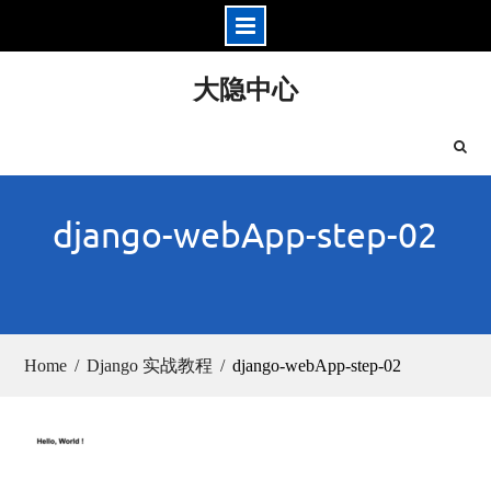
Skip
大隐中心
to
content
django-webApp-step-02
Home
Django 实战教程
django-webApp-step-02