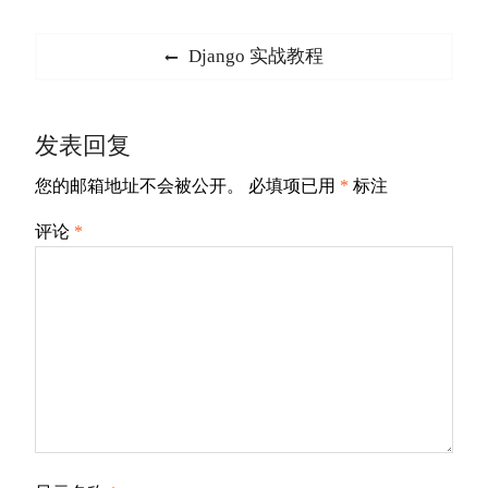
文
Previous
Django 实战教程
章
post:
导
发表回复
航
您的邮箱地址不会被公开。
必填项已用
*
标注
评论
*