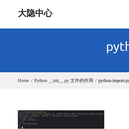
Skip
大隐中心
to
content
pyt
Home
Python __init__.py 文件的作用
python-import-p