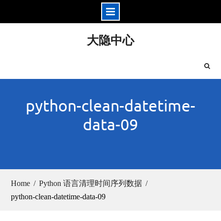
Skip
大隐中心
to
content
python-clean-datetime-
data-09
Home
Python 语言清理时间序列数据
python-clean-datetime-data-09