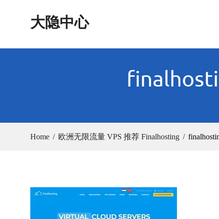
Skip
大隐中心
to
content
finalhos
Home
欧洲无限流量 VPS 推荐 Finalhosting
finalhost