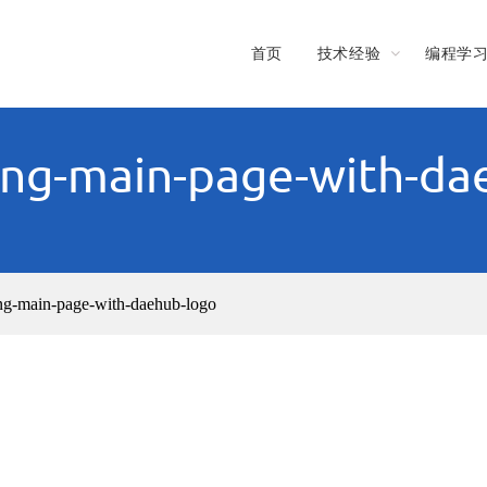
首页
技术经验
编程学
ting-main-page-with-da
ing-main-page-with-daehub-logo