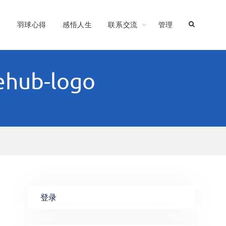
习
羽球心得
感悟人生
联系交流
管理
ehub-logo
登录