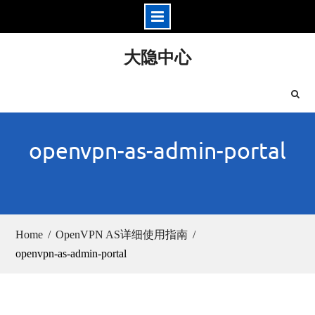
Skip
大隐中心
to
content
openvpn-as-admin-portal
Home
OpenVPN AS详细使用指南
openvpn-as-admin-portal