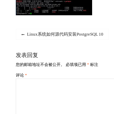
文
Previous
Linux系统如何源代码安装PostgreSQL 10
post:
章
导
发表回复
航
您的邮箱地址不会被公开。
必填项已用
*
标注
评论
*