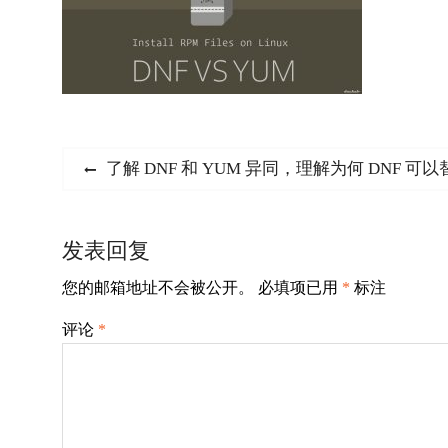
文
Previous
了解 DNF 和 YUM 异同，理解为何 DNF 可以
post:
章
导
发表回复
航
您的邮箱地址不会被公开。
必填项已用
*
标注
评论
*