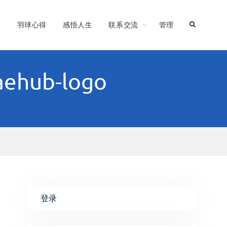
习
羽球心得
感悟人生
联系交流
管理
aehub-logo
登录